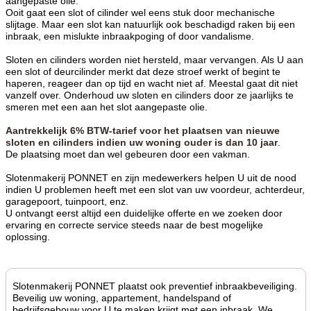
aangepaste olie.
Ooit gaat een slot of cilinder wel eens stuk door mechanische
slijtage. Maar een slot kan natuurlijk ook beschadigd raken bij een
inbraak, een mislukte inbraakpoging of door vandalisme.
Sloten en cilinders worden niet hersteld, maar vervangen. Als U aan
een slot of deurcilinder merkt dat deze stroef werkt of begint te
haperen, reageer dan op tijd en wacht niet af. Meestal gaat dit niet
vanzelf over. Onderhoud uw sloten en cilinders door ze jaarlijks te
smeren met een aan het slot aangepaste olie.
Aantrekkelijk 6% BTW-tarief voor het plaatsen van nieuwe
sloten en cilinders indien uw woning ouder is dan 10 jaar
.
De plaatsing moet dan wel gebeuren door een vakman.
Slotenmakerij PONNET en zijn medewerkers helpen U uit de nood
indien U problemen heeft met een slot van uw voordeur, achterdeur,
garagepoort, tuinpoort, enz.
U ontvangt eerst altijd een duidelijke offerte en we zoeken door
ervaring en correcte service steeds naar de best mogelijke
oplossing.
Slotenmakerij PONNET plaatst ook preventief inbraakbeveiliging.
Beveilig uw woning, appartement, handelspand of
bedrijfsgebouw voor U te maken krijgt met een inbraak. We