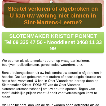
Sleutel verloren of afgebroken en
U kan uw woning niet binnen in
Sint-Martens-Leerne?
SLOTENMAKER KRISTOF PONNET
Tel 09 335 47 56 - Nooddienst 0468 11 33
99
We openen als slotenmaker deuren op vraag particulieren,
bedrijven, politiediensten, gerechtsdeurwaarders, enz.
Bent u buitengesloten uit uw huis omdat uw sleutel is afgebroken in
het slot. Dat kan gebeuren met oudere of beschadigde sleutels en
het is heel vervelend. U kan in Oost-Vlaanderen beroep doen op
Slotenmaker Kristof PONNET van de Oost-Vlaamse
slotenmakersmaatschappij om uw deur te openen. Tegen vast
tarief, duidelijke prijzen zodat U nooit voor verrassingen komt te
staan.
Als U geluk hebt, dan kan de deur worden open geflipperd als de