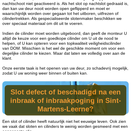
nachtschoot niet geactiveerd is. Als het slot op nachtslot gedraaid is,
dan kan uw deur nooit worden open geflipperd en moet er
waarschijnlijk worden over gegaan tot het uitboren, uitfrezen of
cilindertrekken. Als gespecialiseerde slotenmaker beschikken we
over speciaal materiaal om dit uit te voeren.
Indien de cilinder moet worden uitgeboord, dan geeft de monteur U
altijd de keuze voor een goedkope cilinder om U uit de nood te
helpen, of U kan opteren voor een topkwaliteit veiligheidscilinder
van DOM. Misschien is het wel de geschikte moment om voor een
degelijke cilinder te kiezen. Maar dat laten we volledig over aan de
klant.
Onze eerste taak is het openen van uw deur, zo schadevrij mogelijk,
zodat U uw woning weer binnen of buiten kan.
Slot defect of beschadigd na een
inbraak of inbraakpoging in Sint-
Martens-Leerne?
Een slot of cilinder heeft natuurlijk niet het eeuwige leven. Ook zien
we vaak dat sloten en cilinders te weinig worden gesmeerd met een